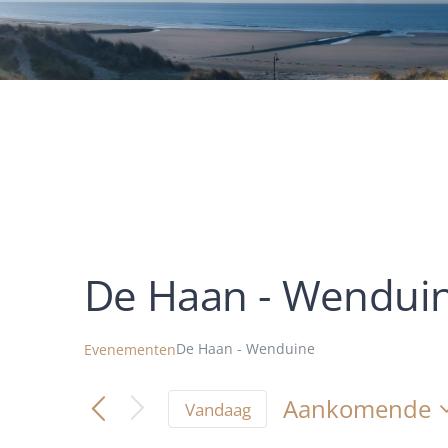
De Haan - Wendui
De Haan - Wenduine
Evenementen
Aankomende
Vandaag
Selecteer