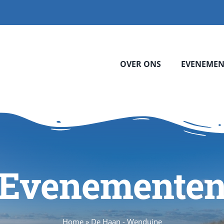
OVER ONS
EVENEMEN
Evenemente
Home
»
De Haan - Wenduine